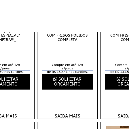
RA BLIM BLIM
PORTA PIVOTANTE COM
PORTA PI
TILO COLONIAL,
PIVO LAMBRIL 100X210
PIVO LAMB
EÇO (PRECO)
PRETO ELETROSTATICO
BRANCO EL
 ESPECIAL*
COM FRISOS POLIDOS
COM FRIS
NFIRA!!!_
COMPLETA
COM
 em até 12x
Compre em até 12x
Compre 
s/juros
s/juros
s/
50 nos cartões.
de R$ 139,41 nos cartões.
de R$ 131,5
LICITAR
SOLICITAR
SOL
AMENTO
ORÇAMENTO
ORÇ
BA MAIS
SAIBA MAIS
SAIB