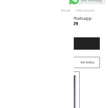
Inicial
Fale Conosco
Clique e envie sua mensagem via Whatsapp:
24 HORAS: (41) 98417-5129
- DEVOLUÇÕES E GARANTIA
Ver todos