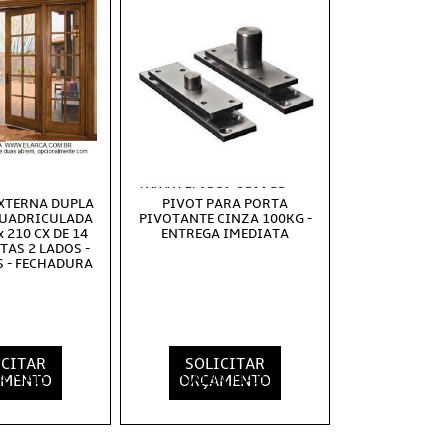
EXTERNA DUPLA
PIVOT PARA PORTA
QUADRICULADA
PIVOTANTE CINZA 100KG -
x 210 CX DE 14
ENTREGA IMEDIATA
TAS 2 LADOS -
 - FECHADURA
ICITAR
SOLICITAR
A MAIS
SAIBA MAIS
AMENTO
ORÇAMENTO