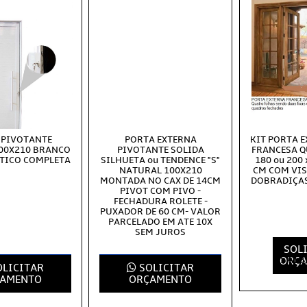
 PIVOTANTE
PORTA EXTERNA
KIT PORTA 
00X210 BRANCO
PIVOTANTE SOLIDA
FRANCESA 
TICO COMPLETA
SILHUETA ou TENDENCE "S"
180 ou 200 
NATURAL 100X210
CM COM VIS
MONTADA NO CAX DE 14CM
DOBRADIÇAS
PIVOT COM PIVO -
FECHADURA ROLETE -
PUXADOR DE 60 CM- VALOR
PARCELADO EM ATE 10X
SEM JUROS
SOL
SAIB
ORÇ
LICITAR
SOLICITAR
AMENTO
ORÇAMENTO