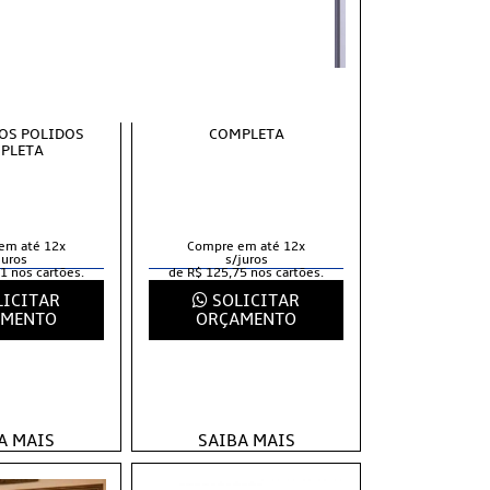
VOTANTE COM
PORTA PIVOTANTE COM
RIL 100X210
PIVO LAMBRIL 100X210
ETROSTATICO
BRANCO ELETROSTATICO
OS POLIDOS
COMPLETA
PLETA
em até 12x
Compre em até 12x
juros
s/juros
1 nos cartões.
de R$ 125,75 nos cartões.
ICITAR
SOLICITAR
AMENTO
ORÇAMENTO
A MAIS
SAIBA MAIS