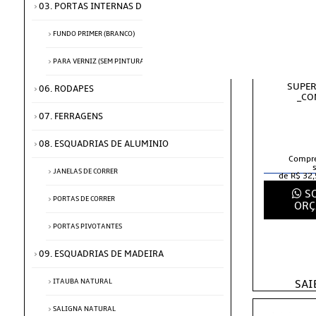
03. PORTAS INTERNAS DE CORRER
FUNDO PRIMER (BRANCO)
FECHADU
PARA VERNIZ (SEM PINTURA)
POLIDA ES
*COM PR
SUPER
06. RODAPES
_CO
07. FERRAGENS
08. ESQUADRIAS DE ALUMINIO
Compre
JANELAS DE CORRER
de R$ 32,
SO
PORTAS DE CORRER
ORÇ
PORTAS PIVOTANTES
09. ESQUADRIAS DE MADEIRA
ITAUBA NATURAL
SAI
SALIGNA NATURAL